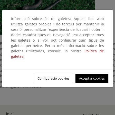
Informació sobre ús de galetes: Aquest lloc web
utilitza galetes pròpies i de tercers per mantenir la
sessió, personalitzar l’experiència de l’usuari i obtenir
dades estadístiques de navegació. Pot acceptar totes
les galetes o, si vol, pot configurar quin tipus de
Es la más grande de las culebras españolas, hay ejemplares de
galetes permetre. Per a més informació sobre les
mas de dos metros de longitud. Habita numerosos biotopos
galetes utilitzades, consulti la nostra
Política de
dentro de la región mediterránea. Activa entre marzo y
galetes.
noviembre, con esporádicas observaciones invernales en las
comarcas más cálidas. Se alimenta de invertebrados, reptiles,
aves y mamíferos. Su mecanismo de defensa es la huida, si no le
basta, se erguirá sobre su parte posterior y atacará. Esto le hace
Configuració cookies
Acceptar cookies
acreedor de la leyenda que dice que clava su cabeza en el suelo y
da latigazos con su cola.
Inici