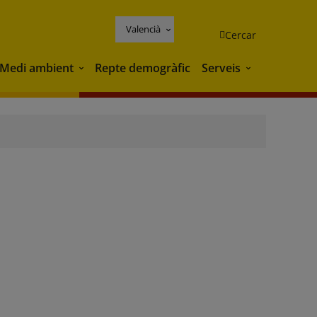
Valencià
Cercar
Medi ambient
Repte demogràfic
Serveis
Medi ambient
Serveis