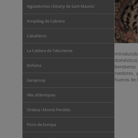
Aigüestortes i Estany de Sant Maurici
Arxipèlag de Cabrera
Cabañeros
La Caldera de Taburiente
Introduci
doméstico)
Doñana
bereberes 
roedores, 
huecos de l
Garajonay
Illes atlàntiques
Ordesa i Monte Perdido
Picos de Europa