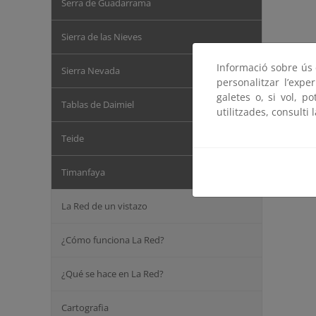
Serra de Guadarrama
Sierra de las Nieves
Informació sobre ús d
Sierra Nevada
personalitzar l’expe
galetes o, si vol, p
Tablas de Daimiel
utilitzades, consulti 
Teide
Timanfaya
La Red de un vistazo
¿Cómo funciona La Red?
¿Qué se hace en La Red?
Cartografia