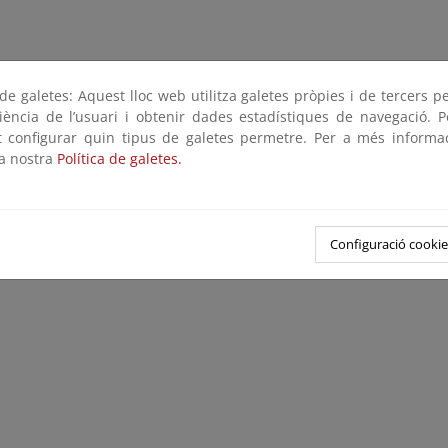
e galetes: Aquest lloc web utilitza galetes pròpies i de tercers p
riència de l’usuari i obtenir dades estadístiques de navegació. P
ot configurar quin tipus de galetes permetre. Per a més informa
la nostra
Política de galetes.
Configuració cookie