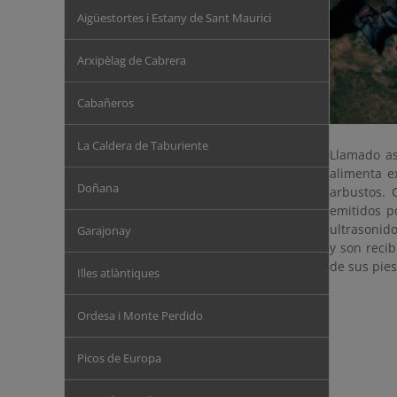
Aigüestortes i Estany de Sant Maurici
Arxipèlag de Cabrera
Cabañeros
La Caldera de Taburiente
Llamado as
alimenta e
Doñana
arbustos. 
emitidos p
ultrasonido
Garajonay
y son recib
de sus pies
Illes atlàntiques
Ordesa i Monte Perdido
Picos de Europa