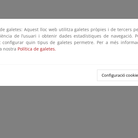
e galetes: Aquest lloc web utilitza galetes pròpies i de tercers p
riència de l’usuari i obtenir dades estadístiques de navegació. P
ot configurar quin tipus de galetes permetre. Per a més informa
la nostra
Política de galetes.
Configuració cookie