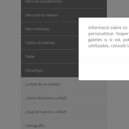
Serra de Guadarrama
Sierra de las Nieves
Informació sobre ús d
Sierra Nevada
personalitzar l’expe
galetes o, si vol, p
Tablas de Daimiel
utilitzades, consulti 
Teide
Timanfaya
La Red de un vistazo
¿Cómo funciona La Red?
¿Qué se hace en La Red?
Cartografia