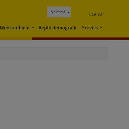
Valencià
Cercar
Medi ambient
Repte demogràfic
Serveis
Medi ambient
Serveis