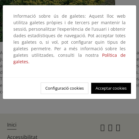
Informació sobre ús de galetes: Aquest lloc web
utilitza galetes pròpies i de tercers per mantenir la
sessió, personalitzar l’experiència de l’usuari i obtenir
dades estadístiques de navegació. Pot acceptar totes
les galetes o, si vol, pot configurar quin tipus de
galetes permetre. Per a més informació sobre les
Arbusto leguminoso fuertemente espinoso. Florece de marzo a
galetes utilitzades, consulti la nostra
Política de
junio con vistosas y abundantes flores amarillas. Es una especie
galetes.
abundante en el matorral mediterráneo, ocupando los lugares
degradados por talas o quemas de encinares o alcornocales.
Tradicionalmente ha sido utilizado como combustible, y colocados
en las cercas de fincas y corrales servia como refuerzo del
Configuració cookies
Acceptar cookies
cerramiento por su carácter espinoso.
Inici
Instagr
Twitte
Fac
Accessibilitat