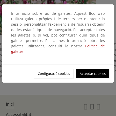
Informació sobre ús de galetes: Aquest lloc web
utilitza galetes pròpies i de tercers per mantenir la
sessió, personalitzar l’experiència de l’usuari i obtenir
dades estadístiques de navegació. Pot acceptar totes
les galetes o, si vol, pot configurar quin tipus de
galetes permetre. Per a més informació sobre les
Planta herbácea que puede alcanzar hasta 1 m de altura. Posee
galetes utilitzades, consulti la nostra
Política de
flores de un intenso color purpúreo con manchas más oscuras en
galetes.
su interior. La floración se produce de mayo a agosto. La digital es
conocida y usada desde muy antiguo para tratamientos de
úlceras, heridas, etc. En el siglo XVII, se empleó como diurética y
en 1975 fueron descubiertas sus propiedades cardiotónicas por
Configuració cookies
Acceptar cookies
William Withering.
Inici
Instagr
Twitte
Fac
Accessibilitat