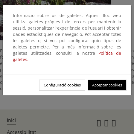
Informació sobre ús de galetes: Aquest lloc web
utilitza galetes pròpies i de tercers per mantenir la
sessió, personalitzar l’experiència de l’usuari i obtenir
dades estadístiques de navegació. Pot acceptar totes
les galetes o, si vol, pot configurar quin tipus de
galetes permetre. Per a més informació sobre les
Planta que presenta al final del tallo, racimos de vistosas flores en
galetes utilitzades, consulti la nostra
Política de
forma de dedal, de donde procede su nombre popular. Es un
galetes.
endemismo ibérico. Puede resultar muy venenosa para el hombre
pero en proporciones adecuadas se utiliza en medicina por sus
acciones cardiotónicas. Esta especie es dos o tres veces más tóxica
que la Digitalis purpurea. También se utiliza como especie
Configuració cookies
Acceptar cookies
ornamental.
Inici
Instagr
Twitte
Fac
Accessibilitat