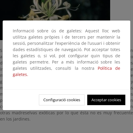
Informació sobre ús de galetes: Aquest lloc web
utilitza galetes pròpies i de tercers per mantenir la
sessió, personalitzar l’experiència de l’usuari i obtenir
dades estadístiques de navegació. Pot acceptar totes
Su nombre latino significa entrelazada, enmarañada. Es un
les galetes o, si vol, pot configurar quin tipus de
arbusto trepador de hojas opuestas que en la zona superior bajo
galetes permetre. Per a més informació sobre les
de la inflorescencia, aparecen totalmente soldadas. Tiene flores
galetes utilitzades, consulti la nostra
Política de
irregulares en forma de tubo estrecho y alargado. Es una especie
galetes.
mediterránea que se encuentra en el piso inferior y montano de
gran parte de la Península, especialmente en su mitad oriental y
meridional y en las islas Baleares. Los frutos de ésta y de otras
madreselvas son venenosos en mayor o menor grado, e irritantes
Configuració cookies
Acceptar cookies
para las mucosas y la piel. Las especies de este género son
cultivadas como ornamentales aunque normalmente se prefieren
otras madreselvas exóticas por lo que ésta no es muy frecuente
en los jardines.