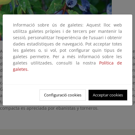
Informació sobre ús de galetes: Aquest lloc web
utilitza galetes pròpies i de tercers per mantenir la
sessió, personalitzar l’experiència de l’usuari i obtenir
dades estadístiques de navegació. Pot acceptar totes
les galetes o, si vol, pot configurar quin tipus de
Arbusto de brillantes hojas verdes que desprenden un agradable
galetes permetre. Per a més informació sobre les
olor a limón. Florece de junio a agosto. Sus frutos son unas bayas
galetes utilitzades, consulti la nostra
Política de
de color azul-negruzco. Según la mitología clásica, cuando nació la
galetes.
diosa Venus, al verse desnuda se protegió detrás de un mirto. En
el mundo árabe fue muy apreciado en jardinería y en este sentido
cabe destacar el Patio de los Arrayanes de la Alhambra de
Granada. En medicina popular se ha utilizado como astringente,
Configuració cookies
Acceptar cookies
antiséptico, desodorante y anticatarral. Por su riqueza en taninos
también se ha utilizado para curtir pieles, y su madera, dura y
compacta es apreciada por ebanistas y torneros.