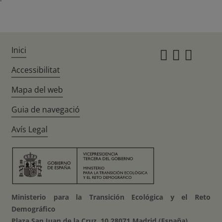
Inici
Instagr
Twitte
Fac
Accessibilitat
Mapa del web
Guia de navegació
Avís Legal
Ministerio para la Transición Ecológica y el Reto
Demográfico
Plaza San Juan de la Cruz, 10 28071 Madrid (España)