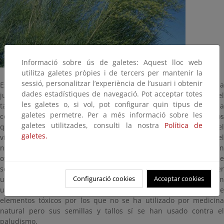
Informació sobre ús de galetes: Aquest lloc web
utilitza galetes pròpies i de tercers per mantenir la
sessió, personalitzar l’experiència de l’usuari i obtenir
Es un arbusto que puede alcanzar los 2 m con ramas similares a
dades estadístiques de navegació. Pot acceptar totes
juncos y que pierden prontamente las hojas desempeñando el
les galetes o, si vol, pot configurar quin tipus de
tallo las funciones asimiladoras. El fruto es una legumbre globosa
galetes permetre. Per a més informació sobre les
con una o dos semillas en su interior que están sueltas por los
galetes utilitzades, consulti la nostra
Política de
que actúa como una pequeña maraca al ser balanceada por el
galetes.
viento. Para dan nombre científico a este género se aceptó el
nombre popular español, retama, por no criarse esta planta en
otro punto de Europa fuera de la Península Ibérica. Esta especie
se ha aprovechado para lecha, incluso se ha cultivado para ser
Configuració cookies
Acceptar cookies
utilizada en la tahona principalmente. También sus raíces se han
utilizado para fabricar pequeños utensilios. La planta contiene
elementos tóxicos por los que no se ha utilizado por medicina
natural pero sus semillas y tallos sí se han usado contra el
paludismo.