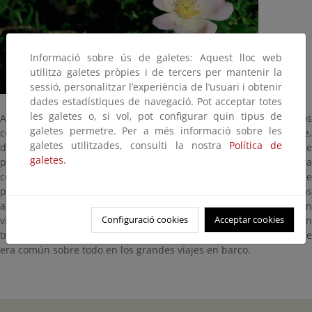
Informació sobre ús de galetes: Aquest lloc web
utilitza galetes pròpies i de tercers per mantenir la
sessió, personalitzar l’experiència de l’usuari i obtenir
dades estadístiques de navegació. Pot acceptar totes
les galetes o, si vol, pot configurar quin tipus de
Arbusto de aspecto enmarañado, con hojas caducas, y armados
galetes permetre. Per a més informació sobre les
con fuertes espinas. En Europa existen 14 tipos de rosal silvestre,
galetes utilitzades, consulti la nostra
Política de
de los cuales ocho están presentes en la Península. Posee
galetes.
propiedades astringentes y ha sido usado desde antiguo para
cortar las diarreas. El fruto se puede comer pero quitándole
previamente los huesecillos y pelos que contienen, los primeros
algo tóxicos, los segundos irritantes. También es muy rico en
Configuració cookies
Acceptar cookies
vitaminas, sobre todo en vitamina C, por lo que se consideran
tradicionalmente como un excelente antiescorbútico, por lo que
era común sobre todo en los grandes viajes en barco.