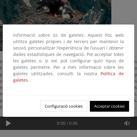
Informació sobre ús de galetes: Aquest lloc web
utilitza galetes pròpies i de tercers per mantenir la
sessió, personalitzar l’experiència de l’usuari i obtenir
dades estadístiques de navegació. Pot acceptar totes
les galetes o, si vol, pot configurar quin tipus de
Habita principalmente en zonas montañosas y también en
galetes permetre. Per a més informació sobre les
llanuras con algún buen sitio para nidificar. Construye el nido
galetes utilitzades, consulti la nostra
Política de
generalmente en un saliente rocoso, con o sin extraplomo, y
galetes.
ocasionalmente en árboles. Es el águila más grande de todas las
españolas. Mide de 76 a 89 centímetros y caza pequeños
mamíferos como perdices y liebres que lleva al nido,
generalmente situado en la parte más baja del territorio de caza,
Configuració cookies
Acceptar cookies
para que el transporte sea lo menos penoso posible.
0:00
/
0:05