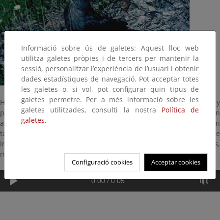
Informació sobre ús de galetes: Aquest lloc web
utilitza galetes pròpies i de tercers per mantenir la
sessió, personalitzar l’experiència de l’usuari i obtenir
dades estadístiques de navegació. Pot acceptar totes
les galetes o, si vol, pot configurar quin tipus de
galetes permetre. Per a més informació sobre les
Habita en pequeñas colonias sobre cantiles, árboles y
galetes utilitzades, consulti la nostra
Política de
poblaciones. Se distribuye hasta el pie de los Pirineos y anida en
galetes.
agujeros de árboles y acantilados, ruinas y tejados. Tiene un
tamaño de 22 centímetros, igual que el estornino pinto, e
indistinguible de él desde lejos. Se alimenta de insectos,
moluscos, caracoles y gusanos.
Configuració cookies
Acceptar cookies
0:00
/
0:05