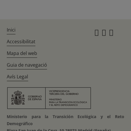
Inici
Instagr
Twitte
Fac
Accessibilitat
Mapa del web
Guia de navegació
Avís Legal
Ministerio para la Transición Ecológica y el Reto
Demográfico
Plaza San Juan de la Cruz, 10 28071 Madrid (España)