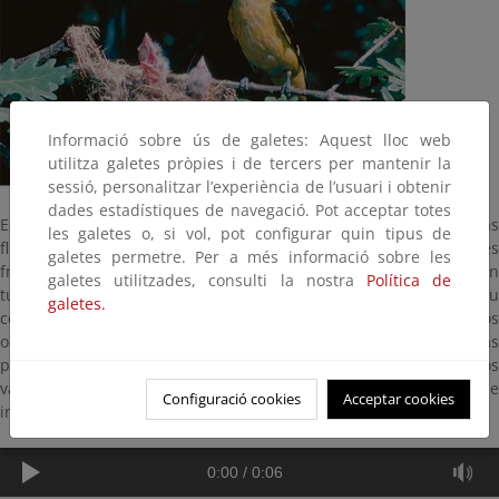
Informació sobre ús de galetes: Aquest lloc web
utilitza galetes pròpies i de tercers per mantenir la
sessió, personalitzar l’experiència de l’usuari i obtenir
dades estadístiques de navegació. Pot acceptar totes
Es un pájaro esencialmente arbóreo que habita en riberas
les galetes o, si vol, pot configurar quin tipus de
fluviales y arboledas que bordean ríos sobre todo con especies
galetes permetre. Per a més informació sobre les
frondosas de alisos, sauces, olmos, chopos, etc. Este follaje tan
galetes utilitzades, consulti la nostra
Política de
tupido, impide ver con comodidad a la oropéndola a pesar de su
galetes.
colorido y tamaño que alcanza los 25 centímetros. Podemos
observarla con frecuencia en rodales mixtos de pinos y frondosas
pero su presencia en montaña suele restringirse al fondo de los
valles. Cría de mayo a julio y se alimenta principalmente de
Configuració cookies
Acceptar cookies
insectos y en época, de frutas maduras ricas en azúcar.
0:00
/
0:06