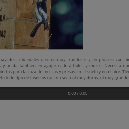
hayedos, robledales o setos muy frondosos y en pinares con nida
s y anida también en agujeros de árboles y muros. Necesita que
iertos para la caza de moscas y presas en el suelo y en el aire. T
elo todo tipo de insectos que no sean ni muy duros, ni muy grande
0:00
/
0:05