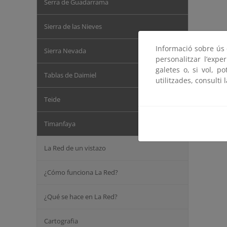
Serra de Guadarrama
Sierra de las Nieves
Informació sobre ús d
Sierra Nevada
personalitzar l’expe
galetes o, si vol, p
Tablas de Daimiel
utilitzades, consulti 
Teide
Timanfaya
La Red de un vistazo
¿Cómo funciona La Red?
¿Qué se hace en La Red?
Cartografia