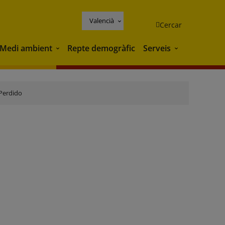
Valencià
Cercar
Medi ambient
Repte demogràfic
Serveis
Medi ambient
Serveis
Perdido