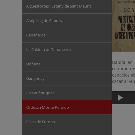
Aigüestortes i Estany de Sant Maurici
Arxipèlag de Cabrera
Cabañeros
La Caldera de Taburiente
Habita en 
Doñana
centímetro
espacios ab
Garajonay
cazar al vu
Illes atlàntiques
Ordesa i Monte Perdido
Picos de Europa