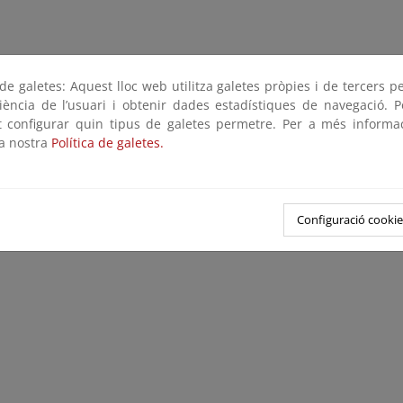
e galetes: Aquest lloc web utilitza galetes pròpies i de tercers p
riència de l’usuari i obtenir dades estadístiques de navegació. P
ot configurar quin tipus de galetes permetre. Per a més informa
la nostra
Política de galetes.
Configuració cookie