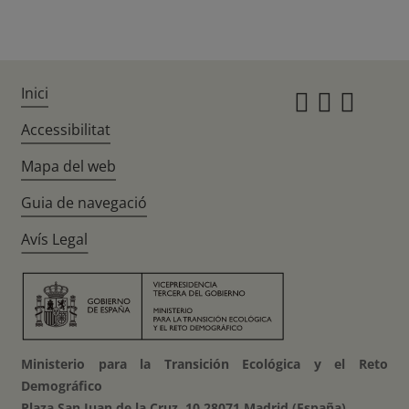
Inici
Instagr
Twitte
Fac
Accessibilitat
Mapa del web
Guia de navegació
Avís Legal
Ministerio para la Transición Ecológica y el Reto
Demográfico
Plaza San Juan de la Cruz, 10 28071 Madrid (España)