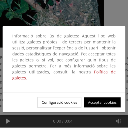
Informació sobre ús de galetes: Aquest lloc web
utilitza galetes pròpies i de tercers per mantenir la
sessió, personalitzar l’experiència de l’usuari i obtenir
dades estadístiques de navegació. Pot acceptar totes
Es uno de los fringílidos que más abunda en nuestro país. Habita
les galetes o, si vol, pot configurar quin tipus de
en todo tipo de bosques, llegando hasta los últimos pinos negros
galetes permetre. Per a més informació sobre les
de los bosques pirenaicos. En ocasiones se forman bandadas
galetes utilitzades, consulti la nostra
Política de
organizadas por sexos. Mide 15 centímetros y construye el nido
galetes.
generalmente muy bajo en arbustos o árboles, donde cría de abril
a julio. Se alimenta de semillas forestales e insectos perjudiciales,
y es especialmente útil, porque destroza gran cantidad de
crisálidas para aprovechar la seda de sus capullos en el forrado
Configuració cookies
Acceptar cookies
de su nido.
0:00
/
0:04