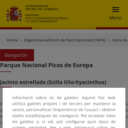
Menú
Home
Organisme Autònom de Parcs Nacionals (OAPN)
Xarxa de
Navegación
Parque Nacional Picos de Europa
Jacinto estrellado (Scilla lilio-hyacinthus)
Informació sobre ús de galetes: Aquest lloc web
utilitza galetes pròpies i de tercers per mantenir la
Planta perenne con bulbo formado por escamas solapadas y flores
sessió, personalitzar l’experiència de l’usuari i obtenir
en racimo. Planta típica del hayedo atlántico, también se puede
dades estadístiques de navegació. Pot acceptar totes
encontrar en los cañones donde existe ambiente húmedo y
les galetes o, si vol, pot configurar quin tipus de
sombrío.
galetes permetre. Per a més informació sobre les