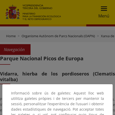
Menú
Home
Organisme Autònom de Parcs Nacionals (OAPN)
Xarxa de
Navegación
Parque Nacional Picos de Europa
Vidarra, hierba de los pordioseros (Clematis
vitalba)
Informació sobre ús de galetes: Aquest lloc web
utilitza galetes pròpies i de tercers per mantenir la
Planta herbácea de entre 50 y 150 cm de altura con flores blancas.
sessió, personalitzar l’experiència de l’usuari i obtenir
Vive en laderas secas con matorrales y en bosques mixtos. Florece
dades estadístiques de navegació. Pot acceptar totes
entre los meses de mayo a junio y puede encontrarse, aunque es
les galetes o, si vol, pot configurar quin tipus de