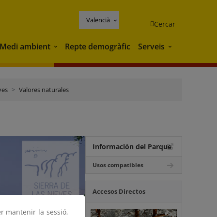
Valencià
Cercar
Medi ambient
Repte demogràfic
Serveis
Medi ambient
Serveis
ves
Valores naturales
Información del Parque
Usos compatibles
Accesos Directos
er mantenir la sessió,