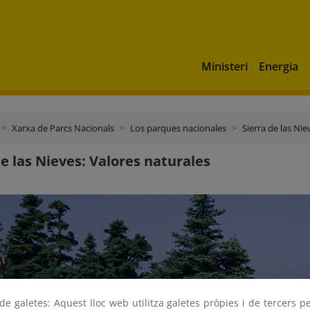
Ministeri
Energia
Xarxa de Parcs Nacionals
Los parques nacionales
Sierra de las Nie
de las Nieves: Valores naturales
e galetes: Aquest lloc web utilitza galetes pròpies i de tercers p