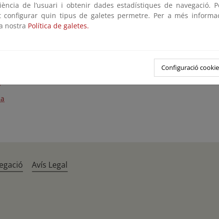
riència de l’usuari i obtenir dades estadístiques de navegació. P
imonio geológico
ot configurar quin tipus de galetes permetre. Per a més informa
la nostra
Política de galetes.
rsidad biológica
ues de pinsapo
igal de alta montaña
Configuració cookie
a
na
egació
Avís Legal