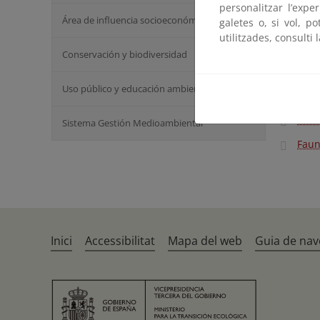
personalitzar l’expe
Área de influencia socioeconómica
Patr
galetes o, si vol, p
utilitzades, consulti 
Dive
Conservación y biodiversidad
Bosq
Uso público y educación ambiental
Quej
Flor
Sistema Gestión Medioambiental
Fau
Inici
Accessibilitat
Mapa del web
Guia de nav