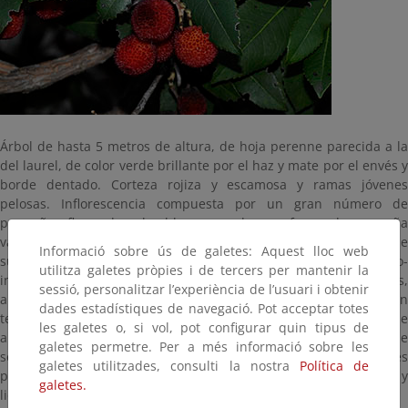
Árbol de hasta 5 metros de altura, de hoja perenne parecida a la
del laurel, de color verde brillante por el haz y mate por el envés y
borde dentado. Corteza rojiza y escamosa y ramas jóvenes
pelosas. Inflorescencia compuesta por un gran número de
pequeñas flores de color blanco-rosado, con forma de pequeña
vasija. El fruto es una baya carnosa de hasta 3 cm de diámetro, de
Informació sobre ús de galetes: Aquest lloc web
superficie granular y color rojo anaranjado que madura en otoño-
utilitza galetes pròpies i de tercers per mantenir la
invierno. Se desarrolla formando parte de encinares, quejigares,
sessió, personalitzar l’experiència de l’usuari i obtenir
alcornocales, bosques mixtos y desfiladeros fluviales, incluso en
dades estadístiques de navegació. Pot acceptar totes
terrenos rocosos, desde el nivel del mar hasta los 1.000 metros de
les galetes o, si vol, pot configurar quin tipus de
altitud. El fruto, también llamado madroño, es comestible, aunque
galetes permetre. Per a més informació sobre les
se debe consumir con moderación porque en grandes cantidades
galetes utilitzades, consulti la nostra
Política de
puede resultar indigesto. Con ellos se preparan mermeladas y
galetes.
licores.