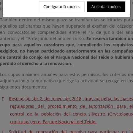
presentación de la licencia de caza menor, (adjuntando también
Configuració cookies
Acceptar cookies
fotocopia de la misma)
También dentro del mismo plazo se tramitan las solicitudes para
aquellos solicitantes que hayan superado el examen del cazador
en convocatorias comprendidas entre el 15 de junio del año
anterior y el 15 de junio del año en curso.
Se reserva también u
cupo para aquellos cazadores que, cumpliendo los requisitos
exigidos, no hayan participado anteriormente en las campañas
de control de conejo en el Parque Nacional del Teide o hubieran
perdido el derecho a la renovación
.
Los cupos máximos anuales para estos permisos, los criterios de
adjudicación y la normativa que rige la actividad se recoge en los
siguientes documentos:
Resolución de 2 de mayo de 2018, que aprueba las bases
reguladoras del procedimiento de autorización para el
control de la población del conejo silvestre (Oryctolagus
cuniculus) en el Parque Nacional del Teide.
Solicitud de renovación del permiso para participar en la