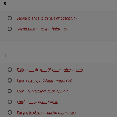
S
Salvia blanca (
Sideritis eriocephala
)
Sayón (
Aeonium spathulatum
)
T
Tajinaste picante (
Echium auberianum
)
Tajinaste rojo (
Echium wildpretii
)
Tomillo (
Microperia lasiophylla
)
Tonática (
Nepeta teydea
)
Turgayte (
Bethencourtia palmensis
)