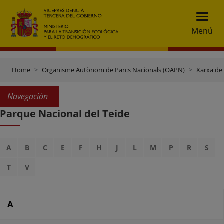
Menú
Home
Organisme Autònom de Parcs Nacionals (OAPN)
Xarxa de
Navegación
Parque Nacional del Teide
A
B
C
E
F
H
J
L
M
P
R
S
T
V
A