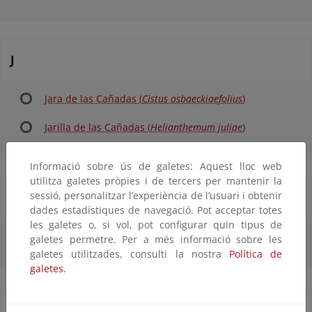
J
Jara de las Cañadas (
Cistus osbaeckiaefolius
)
Jarilla de las Cañadas (
Helianthemum juliae
)
Informació sobre ús de galetes: Aquest lloc web
utilitza galetes pròpies i de tercers per mantenir la
L
sessió, personalitzar l’experiència de l’usuari i obtenir
dades estadístiques de navegació. Pot acceptar totes
les galetes o, si vol, pot configurar quin tipus de
Lengua de pájaro (
Polycarpaea tenuis
)
galetes permetre. Per a més informació sobre les
galetes utilitzades, consulti la nostra
Política de
galetes.
M