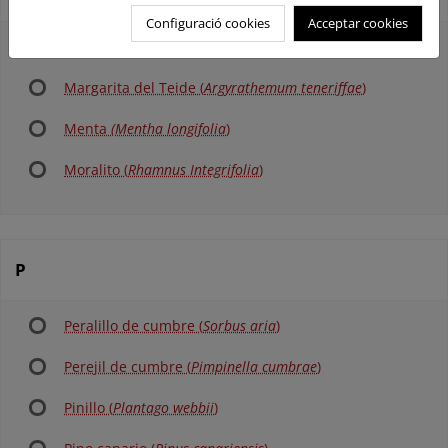
Configuració cookies
Acceptar cookies
Malpica (
Carlina xeranthemoides
)
Margarita del Teide (
Argyrathemum teneriffae
)
Menta
(Mentha longifolia
)
Moralito (
Rhamnus Integrifolia
)
P
Peralillo de cumbre (
Sorbus aria
)
Perejil de cumbre (
Pimpinella cumbrae
)
Pinillo (
Plantago webbii
)