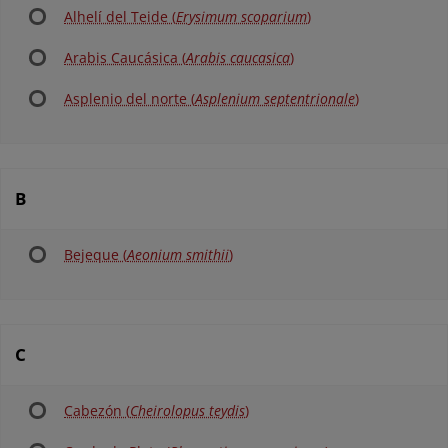
Alhelí del Teide (
Erysimum scoparium
)
Arabis Caucásica (
Arabis caucasica
)
Asplenio del norte (
Asplenium septentrionale
)
B
Bejeque (
Aeonium smithii
)
C
Cabezón (
Cheirolopus teydis
)