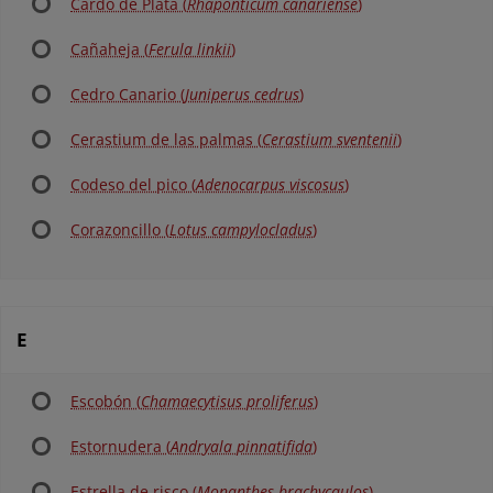
Cardo de Plata (
Rhaponticum canariense
)
Cañaheja (
Ferula linkii
)
Cedro Canario (
Juniperus cedrus
)
Cerastium de las palmas (
Cerastium sventenii
)
Codeso del pico (
Adenocarpus viscosus
)
Corazoncillo (
Lotus campylocladus
)
E
Escobón (
Chamaecytisus proliferus
)
Estornudera (
Andryala pinnatifida
)
Estrella de risco (
Monanthes brachycaulos
)