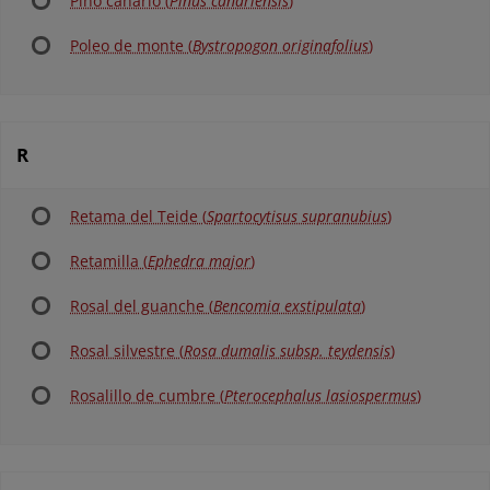
Pino canario (
Pinus canariensis
)
Poleo de monte (
Bystropogon originafolius
)
R
Retama del Teide (
Spartocytisus supranubius
)
Retamilla (
Ephedra major
)
Rosal del guanche (
Bencomia exstipulata
)
Rosal silvestre (
Rosa dumalis subsp. teydensis
)
Rosalillo de cumbre (
Pterocephalus lasiospermus
)