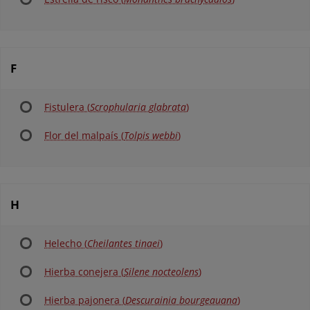
F
Fistulera (
Scrophularia glabrata
)
Flor del malpaís (
Tolpis webbi
)
H
Helecho (
Cheilantes tinaei
)
Hierba conejera (
Silene nocteolens
)
Hierba pajonera (
Descurainia bourgeauana
)