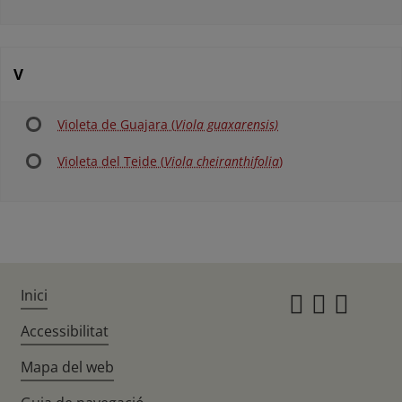
V
Violeta de Guajara (
Viola guaxarensis)
Violeta del Teide (
Viola cheiranthifolia
)
Inici
Instagr
Twitte
Fac
Accessibilitat
Mapa del web