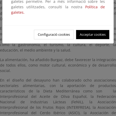
galetes permetre. Per a més informació sobre les
En este foro, el Ministerio ha organizado un Desayuno “Alimentos
galetes utilitzades, consulti la nostra
Política de
de España”, claro exponente de la Dieta Mediterránea, como parte
galetes.
de la Estrategia Alimentos de España que desarrolla el
Departamento.
Esta Estrategia, ha explicado el director general, tiene como
objetivo canalizar las sinergias que se producen por la interacción
Configuració cookies
Acceptar cookies
entre la alimentación y otros sectores económicos prioritarios
como la gastronomía, el turismo, la cultura, el deporte, la
educación, el medio ambiente y la salud.
La alimentación, ha añadido Burgaz, debe favorecer la integración
de todos ellos, como motor cultural, económico y de desarrollo
social.
En el diseño del desayuno han colaborado ocho asociaciones
sectoriales alimentarias, con la aportación de productos
característicos de la Dieta Mediterránea como son
l
Interprofesional del Aceite de Oliva Español, la Federación
Nacional de Industrias Lácteas (FeNIL), la Asociación
Interprofesional de los Frutos Rojos (INTERFRESA), la Asociación
Interprofesional del Cerdo Ibérico (ASICI), la
Asociación d