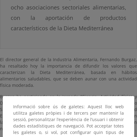
ocho asociaciones sectoriales alimentarias,
con la aportación de productos
característicos de la Dieta Mediterránea
El director general de la Industria Alimentaria, Fernando Burgaz,
ha resaltado hoy la importancia de difundir los valores que
caracterizan la Dieta Mediterránea, basada en hábitos
alimentarios saludables, que se deben aunar con una actividad
física moderada.
Burgaz ha participado en la Jornada “Ciencia, Actividad Física y
Deporte para prevenir la obesidad”, organizada por el Consejo
Informació sobre ús de galetes: Aquest lloc web
Superior de Deportes, la Fundación Deporte Joven, la Sociedad
utilitza galetes pròpies i de tercers per mantenir la
Española para el Estudio de la Obesidad y la Fundación SEEDO, en
sessió, personalitzar l’experiència de l’usuari i obtenir
la que se ha abordado
la situación actual de la obesidad e
dades estadístiques de navegació. Pot acceptar totes
nuestro país entre los diferentes espectros de la población.
les galetes o, si vol, pot configurar quin tipus de