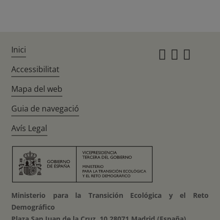
Inici
Instagr
Twitte
Fac
Accessibilitat
Mapa del web
Guia de navegació
Avís Legal
Ministerio para la Transición Ecológica y el Reto
Demográfico
Plaza San Juan de la Cruz, 10 28071 Madrid (España)