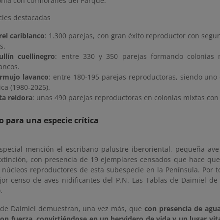
lonia con cormoranes del Parque.
cies destacadas
el cariblanco
: 1.300 parejas, con gran éxito reproductor con segu
s.
llín cuellinegro
: entre 330 y 350 parejas formando colonias 
ancos.
rmujo lavanco
: entre 180-195 parejas reproductoras, siendo uno 
ica (1980-2025).
ta reidora
: unas 490 parejas reproductoras en colonias mixtas con
o para una especie crítica
special mención el escribano palustre iberoriental, pequeña ave
 extinción, con presencia de 19 ejemplares censados que hace que
s núcleos reproductores de esta subespecie en la Península. Por 
or censo de aves nidificantes del P.N. Las Tablas de Daimiel de l
.
 de Daimiel demuestran, una vez más, que
con presencia de agua
on fuerza, convirtiéndose en un hervidero de vida y un lugar vit