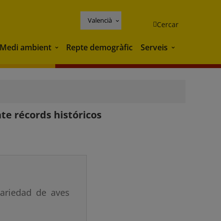
Valencià
Cercar
Medi ambient
Repte demogràfic
Serveis
Medi ambient
Serveis
te récords históricos
variedad de aves