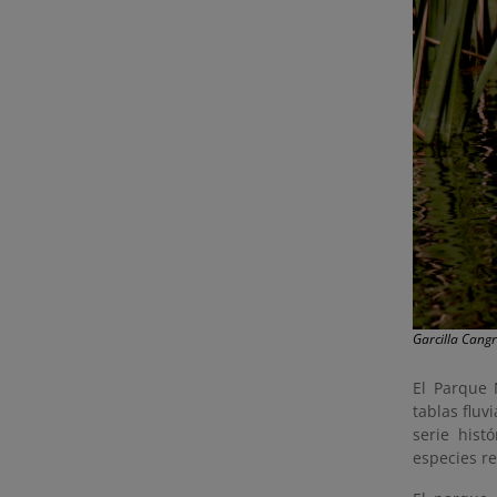
Garcilla Cangr
El Parque
tablas fluv
serie hist
especies r