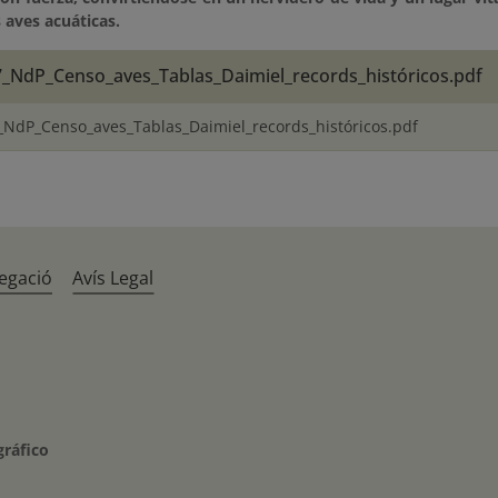
aves acuáticas.
_NdP_Censo_aves_Tablas_Daimiel_records_históricos.pdf
NdP_Censo_aves_Tablas_Daimiel_records_históricos.pdf
egació
Avís Legal
gráfico