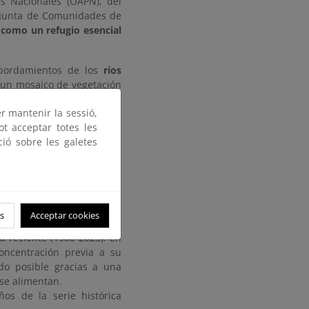
s Nacionales (OAPN), del
la Junta de Comunidades de
como un refugio esencial
bordamientos de los
ríos
 un mosaico de vegetación
etido a fuertes presiones
er mantenir la sessió,
o se recuperan los niveles
ot acceptar totes les
ció sobre les galetes
res:
s
Acceptar cookies
tre 1.350 y 1.400 parejas
a reciente (1980-2025). En
oncentración previa a su
do posible gracias a una
se alimentan.
os de la serie histórica