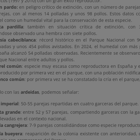
icos (1997 y 2010) con un gran éxito reproductor.
n pardo:
en peligro crítico de extinción, con un número de pareja
rejas, con al menos 14 polladas y unos 98 pollos. Estos datos c
el como un humedal vital para la conservación de esta especie.
ta pardilla
: también en situación crítica de extinción, con 
ndose observado una hembra con siete pollos.
sía cabeciblanca
: récord histórico en el Parque Nacional con 9
vadas y unos 454 pollos avistados. En 2024, el humedal con más 
paña alcanzó 54 polladas observadas. Recientemente se observaro
que Nacional entre adultos y pollos.
rel común
: especie muy escasa como reproductora en España y en
producido por primera vez en el parque, con una población nidifica
enco común
: por primera vez se ha constatado la cría en el parque
o con las
ardeidas
, podemos señalar:
 imperial
: 50-55 parejas repartidas en cuatro garceras del parque.
ta grande
: entre 52 y 57 parejas, compartiendo garceras con la ga
levadas en el contexto nacional.
la cangrejera
: 7-9 parejas consolidándose como especie reproducto
lla bueyera
: reaparición de la colonia existente con anterioridad