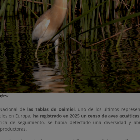
ejera
 Nacional de
las Tablas de Daimiel
, uno de los últimos represe
iales en Europa
, ha registrado en 2025 un censo de aves acuáticas
órica de seguimiento, se había detectado una diversidad y a
eproductoras.