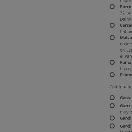
histór
Porró
32 pa
Daimi
Cerce
habié
Malva
obser
en Es
el Par
Fuma
ha re
Flam
Continuand
Garza
Garce
muy e
Garcil
Garci