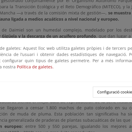
, gestionado conjuntamente por el Organismo Autónomo Parque
 para la Transición Ecológica y el Reto Demográfico (MITECO), y 
a Mancha —a través de la comisión mixta de gestión—,
se muestra 
fauna ligada a medios acuáticos a nivel nacional y europeo.
s de Daimiel son un humedal complejo, modelado por los des
 Gigüela y la descarga de un acuífero profundo
, que dan lugar a
 lagunas someras de enorme valor ecológico. A pesar de estar som
e galetes: Aquest lloc web utilitza galetes pròpies i de tercers p
bio climático y la sobreexplotación de aguas subterráneas, cuand
riència de l’usuari i obtenir dades estadístiques de navegació. P
l parque se transforma en un hervidero de vida.
ot configurar quin tipus de galetes permetre. Per a més informa
la nostra
Política de galetes.
e reproducción en 2025
 sido muy positivo en la reproducción de algunas especies singula
Configuració cookie
colorado:
emblema del Parque Nacional, se han contabilizado en
ductoras siendo el mejor dato de reproducción de la serie históric
 se llegaron a censar 1.800 machos de pato colorado en su c
ción de muda de pluma. Esta población tan significativa ha si
ncia generalizada de praderas de plantas subacuáticas de las que 
n europeo:
entre 500 y 550 parejas, igualando los mejores añ