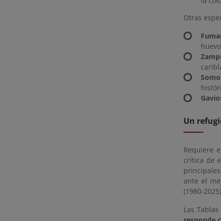
la co
Otras espe
Fumar
huevo
Zampu
caribl
Somo
histór
Gavio
Un refugi
Requiere e
crítica de
principale
ante el mej
(1980-2025)
Las Tablas
responde c