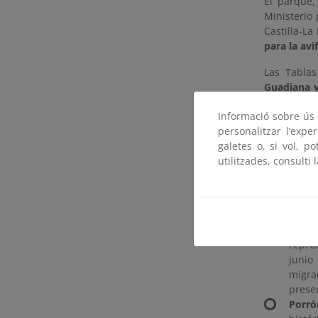
El parque
Ministerio
Castilla-L
para la avi
Las Tabla
Guadiana y
palustre y
Informació sobre ús d
por el cam
personalitzar l’expe
hídricos, e
galetes o, si vol, p
utilitzades, consulti 
Récords d
Este año ha
Pato 
repro
junio
migra
prese
Porró