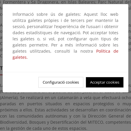
i Formentera y Sa Dragonera, en Islas Baleares; Parc Natural del
Montgrí, Les Medes i El Baix Ter y Delta de l’Ebre, en Cataluña; así
Informació sobre ús de galetes: Aquest lloc web
como Cabo de Gata-Níjar, en Andalucía.
utilitza galetes pròpies i de tercers per mantenir la
Además, la travesía del velero también transcurrirá por muchas
sessió, personalitzar l’experiència de l’usuari i obtenir
otras zonas en las que se tomarán imágenes y se realizarán
dades estadístiques de navegació. Pot acceptar totes
avistamientos de fauna, como los espacios de las islas Baleares
les galetes o, si vol, pot configurar quin tipus de
Canal de Ibiza, Badies de Pollença i Alcúdia (Mallorca) y Costa sud
galetes permetre. Per a més informació sobre les
de Menorca - Costa Nord de Ciutadella (Menorca) así como por el
galetes utilitzades, consulti la nostra
Política de
Canal de Menorca.
galetes.
TOUR DE NAVEGACIÓN Y ACTIVIDADES
Configuració cookies
Acceptar cookies
La travesía náutica ha comenzado en el puerto de Cabo de Palos
(Murcia) y terminará en el puerto de San José, en el Cabo de Gata
(Almería). Se realizará en un catamarán a vela que efectuará ocho
paradas en puertos situados en espacios protegidos o muy
próximos a ellos. Estas actividades se desarrollan en coordinación
con las comunidades autónomas y con la Dirección General de
Biodiversidad, Bosques y Desertificación del MITECO, competentes
en la gestión de cada uno de estos espacios.