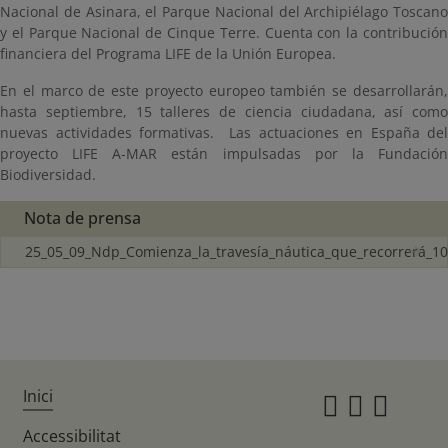
Nacional de Asinara, el Parque Nacional del Archipiélago Toscano
y el Parque Nacional de Cinque Terre. Cuenta con la contribución
financiera del Programa LIFE de la Unión Europea.
En el marco de este proyecto europeo también se desarrollarán,
hasta septiembre, 15 talleres de ciencia ciudadana, así como
nuevas actividades formativas. Las actuaciones en España del
proyecto LIFE A-MAR están impulsadas por la Fundación
Biodiversidad.
Nota de prensa
25_05_09_Ndp_Comienza_la_travesía_náutica_que_recorrerá_10
Inici
Instagr
Twitte
Fac
Accessibilitat