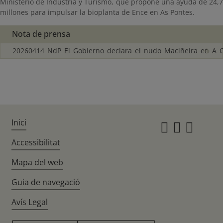
Ministerio de Industria y Turismo, que propone una ayuda de 24,7
millones para impulsar la bioplanta de Ence en As Pontes.
Nota de prensa
20260414_NdP_El_Gobierno_declara_el_nudo_Maciñeira_en_A_
Inici
Instagr
Twitte
Fac
Accessibilitat
Mapa del web
Guia de navegació
Avís Legal