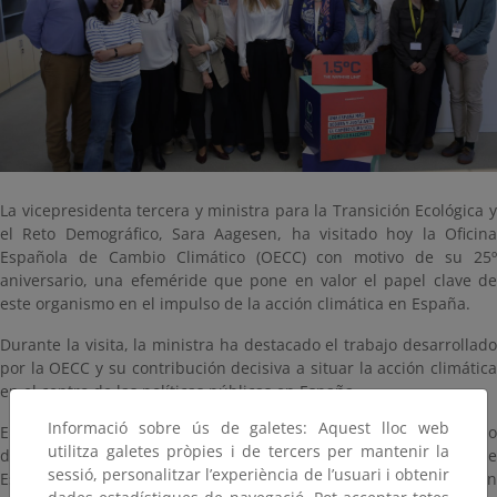
La vicepresidenta tercera y ministra para la Transición Ecológica y
el Reto Demográfico, Sara Aagesen, ha visitado hoy la Oficina
Española de Cambio Climático (OECC) con motivo de su 25º
aniversario, una efeméride que pone en valor el papel clave de
este organismo en el impulso de la acción climática en España.
Durante la visita, la ministra ha destacado el trabajo desarrollado
por la OECC y su contribución decisiva a situar la acción climática
en el centro de las políticas públicas en España.
Informació sobre ús de galetes: Aquest lloc web
En este contexto, ha subrayado que el cambio climático ha pasado
utilitza galetes pròpies i de tercers per mantenir la
de ser una preocupación a convertirse en una prioridad de
sessió, personalitzar l’experiència de l’usuari i obtenir
Estado. España ha integrado esta lucha de forma transversal en