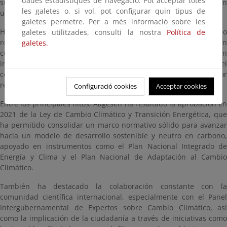
dades estadístiques de navegació. Pot acceptar totes
sus políticas públicas, desde la energía hasta la movilidad, con
les galetes o, si vol, pot configurar quin tipus de
una hoja de ruta clara hacia la neutralidad climática en 2050.
galetes permetre. Per a més informació sobre les
Hace 25 años nacía la Oficina Española de Cambio Climático como
galetes utilitzades, consulti la nostra
Política de
respuesta a un desafío emergente en la agenda global. Hoy, un
galetes.
cuarto de siglo después, se ha consolidado como una institución
imprescindible, cuya trayectoria ha estado marcada por el
compromiso, la anticipación y la acción constante frente al mayor
reto de nuestro tiempo.
Configuració cookies
Acceptar cookies
Entre los principales hitos, Aagesen ha resaltado la aprobación en
2021 de la Ley de Cambio Climático y Transición Energética, que
ha permitido consolidar un marco normativo sólido para avanzar
hacia un modelo de desarrollo sostenible y neutro en carbono,
apoyado en instrumentos como el Plan Nacional Integrado de
Energía y Clima y el Plan Nacional de Adaptación al Cambio
Climático.
También ha destacado la colaboración constante con la
comunidad científica internacional, especialmente con el Panel
Intergubernamental de Expertos sobre Cambio Climático, así
como la implicación de la ciudadanía a través de iniciativas como