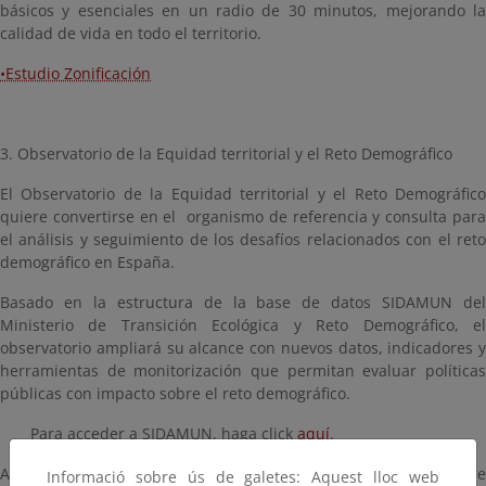
básicos y esenciales en un radio de 30 minutos, mejorando la
calidad de vida en todo el territorio.
•Estudio Zonificación
3. Observatorio de la Equidad territorial y el Reto Demográfico
El Observatorio de la Equidad territorial y el Reto Demográfico
quiere convertirse en el organismo de referencia y consulta para
el análisis y seguimiento de los desafíos relacionados con el reto
demográfico en España.
Basado en la estructura de la base de datos SIDAMUN del
Ministerio de Transición Ecológica y Reto Demográfico, el
observatorio ampliará su alcance con nuevos datos, indicadores y
herramientas de monitorización que permitan evaluar políticas
públicas con impacto sobre el reto demográfico.
Para acceder a SIDAMUN, haga click
aquí
.
Además, el Observatorio permitirá informar a la ciudadanía sobre
Informació sobre ús de galetes: Aquest lloc web