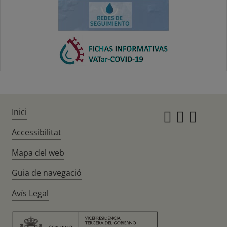
Inici
Instagr
Twitte
Fac
Accessibilitat
Mapa del web
Guia de navegació
Avís Legal