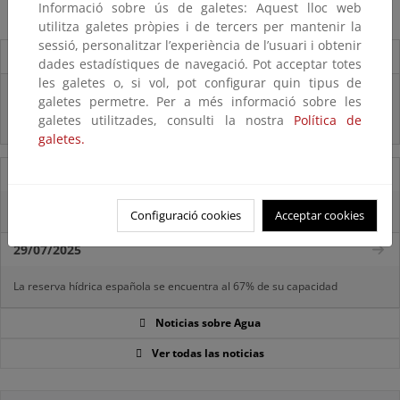
Informació sobre ús de galetes: Aquest lloc web
utilitza galetes pròpies i de tercers per mantenir la
sessió, personalitzar l’experiència de l’usuari i obtenir
Destacados
dades estadístiques de navegació. Pot acceptar totes
les galetes o, si vol, pot configurar quin tipus de
Real Decreto subvenciones adaptación riesgos inundación
galetes permetre. Per a més informació sobre les
galetes utilitzades, consulti la nostra
Política de
Inf. Pública RD medidas gestión riesgo inundación
galetes.
05/08/2025
La reserva hídrica española se encuentra al 65,8% de su capacidad
Configuració cookies
Acceptar cookies
29/07/2025
La reserva hídrica española se encuentra al 67% de su capacidad
Noticias sobre Agua
Ver todas las noticias