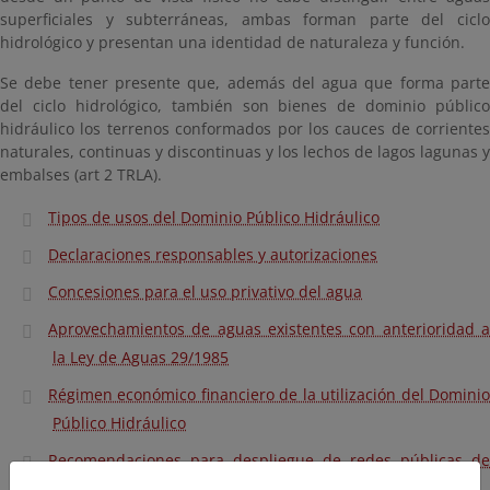
superficiales y subterráneas, ambas forman parte del ciclo
hidrológico y presentan una identidad de naturaleza y función.
Se debe tener presente que, además del agua que forma parte
del ciclo hidrológico, también son bienes de dominio público
hidráulico los terrenos conformados por los cauces de corrientes
naturales, continuas y discontinuas y los lechos de lagos lagunas y
embalses (art 2 TRLA).
Tipos de usos del Dominio Público Hidráulico
Declaraciones responsables y autorizaciones
Concesiones para el uso privativo del agua
Aprovechamientos de aguas existentes con anterioridad a
la Ley de Aguas 29/1985
Régimen económico financiero de la utilización del Dominio
Público Hidráulico
Recomendaciones para despliegue de redes públicas de
comunicaciones electrónicas