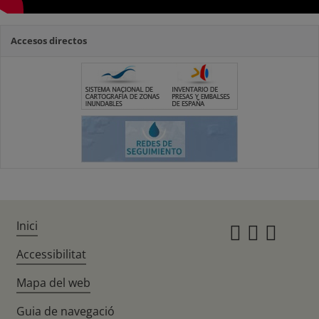
Accesos directos
Inici
Instagr
Twitte
Fac
Accessibilitat
Mapa del web
Guia de navegació