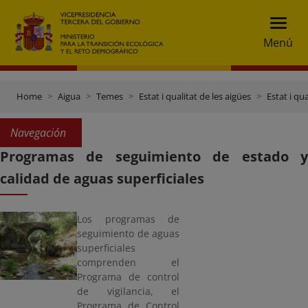
Menú
Home
Aigua
Temes
Estat i qualitat de les aigües
Estat i qua
Navegación
Programas de seguimiento de estado y
calidad de aguas superficiales
Los programas de
seguimiento de aguas
superficiales
comprenden el
Programa de control
de vigilancia, el
Programa de Control