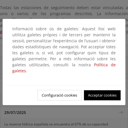
Todas las estaciones de seguimiento deben estar vinculadas a
uno o varios de los programas descritos. La información
geográfica y alfanumérica de las estaciones que integran los
diferentes programas de seguimiento pueden consultarse en el
Informació sobre ús de galetes: Aquest lloc web
geoportal del Ministerio
dentro de la categoría de Agua- Estado 
utilitza galetes pròpies i de tercers per mantenir la
calidad de las aguas superficiales.
sessió, personalitzar l’experiència de l’usuari i obtenir
dades estadístiques de navegació. Pot acceptar totes
Destacados
les galetes o, si vol, pot configurar quin tipus de
galetes permetre. Per a més informació sobre les
Real Decreto subvenciones adaptación riesgos inundación
galetes utilitzades, consulti la nostra
Política de
galetes.
Inf. Pública RD medidas gestión riesgo inundación
05/08/2025
Configuració cookies
Acceptar cookies
La reserva hídrica española se encuentra al 65,8% de su capacidad
29/07/2025
La reserva hídrica española se encuentra al 67% de su capacidad