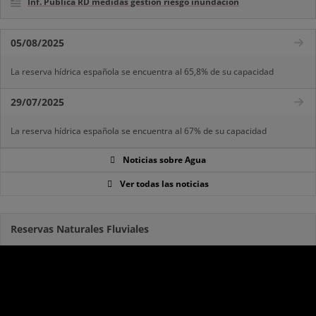
Inf. Pública RD medidas gestión riesgo inundación
05/08/2025
La reserva hídrica española se encuentra al 65,8% de su capacidad
29/07/2025
La reserva hídrica española se encuentra al 67% de su capacidad
Noticias sobre Agua
Ver todas las noticias
Reservas Naturales Fluviales