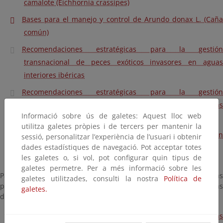
camalote (Eichhornia crassipes)
Bases para el manejo y control de Arundo donax L. (Caña
común)
Recomendaciones estratégicas para la gestión
transnacional de peces exóticos invasores en aguas
interiores ibéricas
Recomendaciones estratégicas para la gestión
transnacional de cangrejos exóticos invasores en aguas
Informació sobre ús de galetes: Aquest lloc web
interiores ibéricas
utilitza galetes pròpies i de tercers per mantenir la
Manual for the management of vertebrate invasive alien
sessió, personalitzar l’experiència de l’usuari i obtenir
dades estadístiques de navegació. Pot acceptar totes
species of Union concern – incorporating animal welfare
les galetes o, si vol, pot configurar quin tipus de
galetes permetre. Per a més informació sobre les
Para más información sobre la gestión de las especies exóticas
galetes utilitzades, consulti la nostra
Política de
por parte de las confederaciones hidrográficas, visita sus páginas
galetes.
dedicadas a esta temática.
Confederación Hidrográfica del Júcar: Mejillón cebra y otras