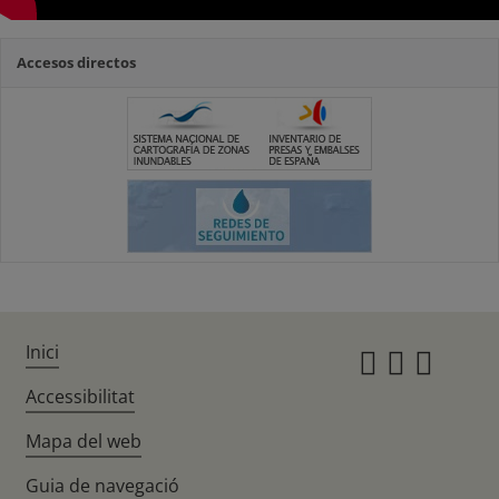
Accesos directos
Inici
Instagr
Twitte
Fac
Accessibilitat
Mapa del web
Guia de navegació