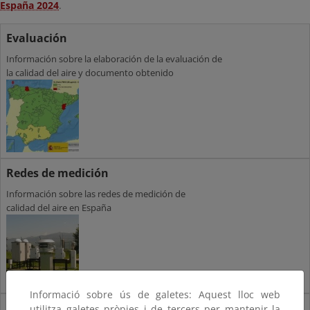
España 2024
.
Evaluación
Información sobre la elaboración de la evaluación de
la calidad del aire y documento obtenido
Redes de medición
Información sobre las redes de medición de
calidad del aire en España
Informació sobre ús de galetes: Aquest lloc web
Modelización
utilitza galetes pròpies i de tercers per mantenir la