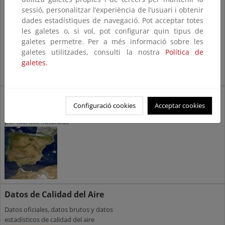
sessió, personalitzar l’experiència de l’usuari i obtenir
Informes sobre el uso de modelos para la evaluación
dades estadístiques de navegació. Pot acceptar totes
de la calidad del aire
les galetes o, si vol, pot configurar quin tipus de
galetes permetre. Per a més informació sobre les
galetes utilitzades, consulti la nostra
Política de
galetes.
Fuentes naturales
Configuració cookies
Acceptar cookies
Información sobre la contaminación
por fuentes naturales
Datos de Calidad del Aire
Datos oficiales, datos brutos y datos
estadísticos de calidad del aire