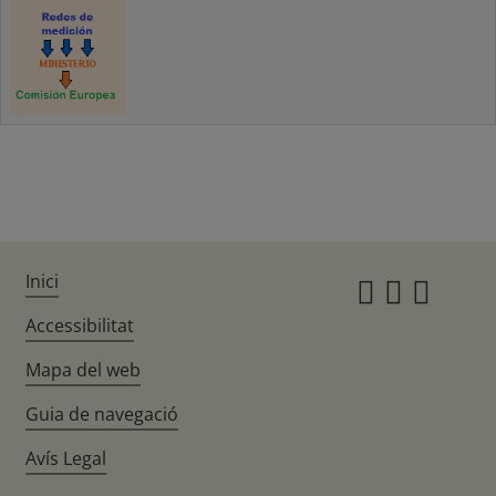
Inici
Instagr
Twitte
Fac
Accessibilitat
Mapa del web
Guia de navegació
Avís Legal