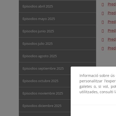
Pred
Episodios abril 2025
Pred
Episodios mayo 2025
Pred
Pred
Episodios junio 2025
Pred
Episodios julio 2025
Pred
Episodios agosto 2025
Episodios septiembre 2025
Informació sobre ús d
Episodios octubre 2025
personalitzar l’expe
galetes o, si vol, p
utilitzades, consulti 
Episodios noviembre 2025
Episodios diciembre 2025