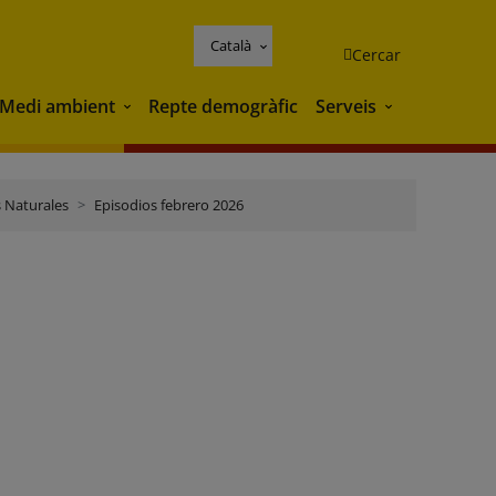
Català
Cercar
Medi ambient
Repte demogràfic
Serveis
Medi ambient
Serveis
 Naturales
Episodios febrero 2026