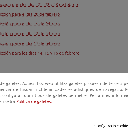
icción para los días 21, 22 y 23 de febrero
icción para el día 20 de febrero
icción para el día 19 de febrero
icción para el día 18 de febrero
icción para el día 17 de febrero
icción para los días 14, 15 y 16 de febrero
e galetes: Aquest lloc web utilitza galetes pròpies i de tercers p
riència de l’usuari i obtenir dades estadístiques de navegació. P
ot configurar quin tipus de galetes permetre. Per a més informa
la nostra
Política de galetes.
Configuració cookie