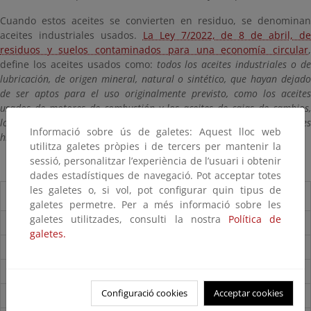
Cuando estos aceites se convierten en residuo, se denominan
aceites industriales usados.
La Ley 7/2022, de 8 de abril, d
residuos y suelos contaminados para una economía circular
,
define los aceites usados como:
todos los aceites industriales o de
lubricación, de origen mineral, natural o sintético, que hayan dejado
de ser aptos para el uso originalmente previsto, como los aceites
usados de motores de combustión y los aceites de cajas de cambios,
los aceites lubricantes, los aceites para turbinas y los aceites
Informació sobre ús de galetes: Aquest lloc web
hidráulicos, excluidos los aceites de cocina usados.
utilitza galetes pròpies i de tercers per mantenir la
sessió, personalitzar l’experiència de l’usuari i obtenir
dades estadístiques de navegació. Pot acceptar totes
les galetes o, si vol, pot configurar quin tipus de
Aceites industriales
galetes permetre. Per a més informació sobre les
galetes utilitzades, consulti la nostra
Política de
¿Qué son los aceites industriales usados?
galetes.
¿Dónde se generan?
¿Qué características tienen?
Configuració cookies
Acceptar cookies
¿Por qué se deben gestionar adecuadamente?