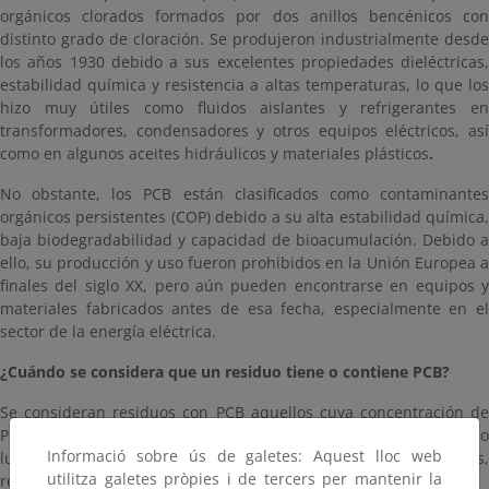
orgánicos clorados formados por dos anillos bencénicos con
distinto grado de cloración. Se produjeron industrialmente desde
los años 1930 debido a sus excelentes propiedades dieléctricas,
estabilidad química y resistencia a altas temperaturas, lo que los
hizo muy útiles como fluidos aislantes y refrigerantes en
transformadores, condensadores y otros equipos eléctricos, así
como en algunos aceites hidráulicos y materiales plásticos
.
No obstante, los PCB están clasificados como contaminantes
orgánicos persistentes (COP) debido a su alta estabilidad química,
baja biodegradabilidad y capacidad de bioacumulación. Debido a
ello, su producción y uso fueron prohibidos en la Unión Europea a
finales del siglo XX, pero aún pueden encontrarse en equipos y
materiales fabricados antes de esa fecha, especialmente en el
sector de la energía eléctrica.
¿Cuándo se considera que un residuo tiene o contiene PCB?
Se consideran residuos con PCB aquellos cuya concentración de
PCB es superior a 0,005 % en peso (50 ppm)
,
tales com
Informació sobre ús de galetes: Aquest lloc web
lubricantes y aceites dieléctricos, transformadores eléctricos,
utilitza galetes pròpies i de tercers per mantenir la
resistencias, inductores, condensadores, etc.