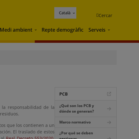
Català
Cercar
Medi ambient
Repte demogràfic
Serveis
Medi ambient
Serveis
PCB
¿Qué son los PCB y
, la responsabilidad de la
dónde se generan?
 residuos.
Marco normativo
tos que los contienen a un
ción. El traslado de estos
¿Por qué se deben
 al
Real Decreto 553/2020,
gestionar