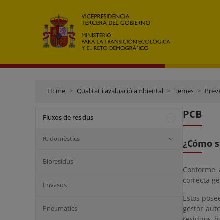
Home
Qualitat i avaluació ambiental
Temes
Preve
PCB
Fluxos de residus
R. domèstics
¿Cómo s
Bioresidus
Conforme a
correcta ge
Envasos
Estos posee
Pneumàtics
gestor aut
residuos h