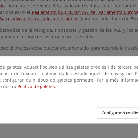
nio
, por el que se regula el traslado de residuos en el interior del 
acionales) o el
Reglamento (UE) 2024/1157 del Parlamento Europe
24, relativo a los traslados de residuos
(para traslados fuera de Esp
 derivados de la recogida, transporte y gestión de los PCB y los
egramente a cargo de los poseedores de estos.
todo el proceso debe quedar documentado, garantizando la trazabi
e galetes: Aquest lloc web utilitza galetes pròpies i de tercers p
riència de l’usuari i obtenir dades estadístiques de navegació. P
ot configurar quin tipus de galetes permetre. Per a més informa
la nostra
Política de galetes.
Configuració cookie