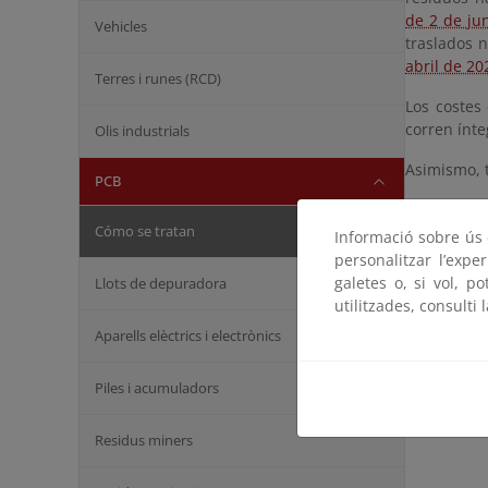
de 2 de ju
Vehicles
traslados n
abril de 20
Terres i runes (RCD)
Los costes
corren ínt
Olis industrials
Asimismo, 
PCB
Cómo se tratan
Informació sobre ús d
personalitzar l’expe
galetes o, si vol, p
Llots de depuradora
utilitzades, consulti 
Aparells elèctrics i electrònics
Piles i acumuladors
Residus miners