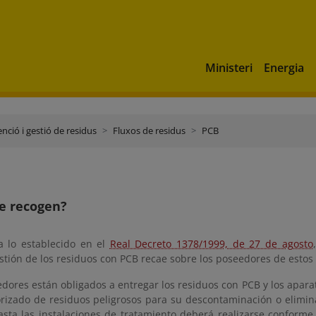
Ministeri
Energia
nció i gestió de residus
Fluxos de residus
PCB
e recogen?
 lo establecido en el
Real Decreto 1378/1999, de 27 de agosto
stión de los residuos con PCB recae sobre los poseedores de estos
dores están obligados a entregar los residuos con PCB y los apara
orizado de residuos peligrosos para su descontaminación o elimina
asta las instalaciones de tratamiento deberá realizarse conforme