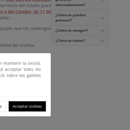
adecuadamente?
territorio del Estado (para
o y del Consejo, de 11 de
¿Cómo se pueden
aña). .
prevenir?
 equipos que los contengan
¿Cómo se recogen?
¿Cómo se tratan?
lidad del residuo.
er mantenir la sessió,
ot acceptar totes les
ció sobre les galetes
s
Acceptar cookies