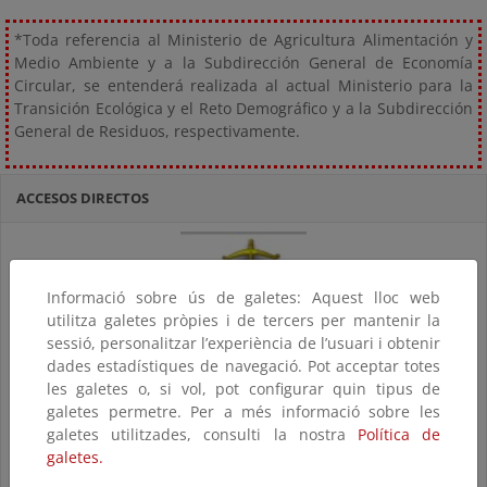
*Toda referencia al Ministerio de Agricultura Alimentación y
Medio Ambiente y a la Subdirección General de Economía
Circular, se entenderá realizada al actual Ministerio para la
Transición Ecológica y el Reto Demográfico y a la Subdirección
General de Residuos, respectivamente.
ACCESOS DIRECTOS
Informació sobre ús de galetes: Aquest lloc web
utilitza galetes pròpies i de tercers per mantenir la
sessió, personalitzar l’experiència de l’usuari i obtenir
Legislación
dades estadístiques de navegació. Pot acceptar totes
les galetes o, si vol, pot configurar quin tipus de
galetes permetre. Per a més informació sobre les
galetes utilitzades, consulti la nostra
Política de
galetes.