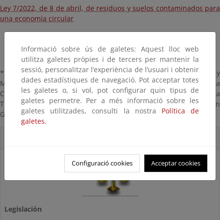
Ley 7/2022, de 8 de abril, de residuos y suelos contaminados para
una economía circular
Informació sobre ús de galetes: Aquest lloc web
utilitza galetes pròpies i de tercers per mantenir la
sessió, personalitzar l’experiència de l’usuari i obtenir
*Toda referencia al Ministerio de Agricultura Alimentación y
dades estadístiques de navegació. Pot acceptar totes
Medio Ambiente y a la Subdirección General de Economía
les galetes o, si vol, pot configurar quin tipus de
Circular, se entenderá realizada al actual Ministerio para la
galetes permetre. Per a més informació sobre les
Transición Ecológica y el Reto Demográfico y a la Subdirección
galetes utilitzades, consulti la nostra
Política de
General de Residuos, respectivamente.
galetes.
ACCESOS DIRECTOS
Configuració cookies
Acceptar cookies
Legislación