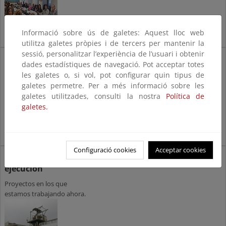
Informació sobre ús de galetes: Aquest lloc web
utilitza galetes pròpies i de tercers per mantenir la
sessió, personalitzar l’experiència de l’usuari i obtenir
Proyectos finalizados
dades estadístiques de navegació. Pot acceptar totes
Recopilación de los proyectos
les galetes o, si vol, pot configurar quin tipus de
llevados a cabo por la red
galetes permetre. Per a més informació sobre les
galetes utilitzades, consulti la nostra
Política de
galetes.
Configuració cookies
Acceptar cookies
Proyectos en
ejecución
Proyectos en los que
estamos trabajando ahora.