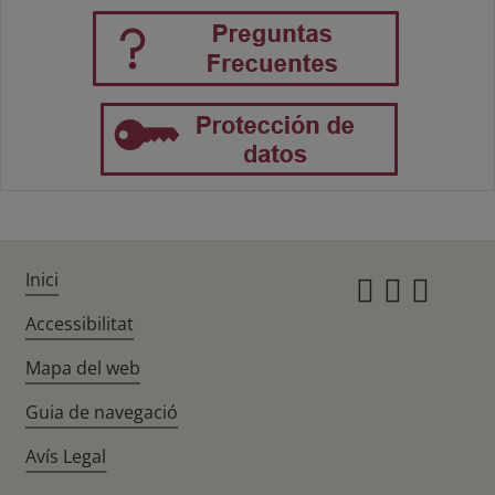
Inici
Instagr
Twitte
Fac
Accessibilitat
Mapa del web
Guia de navegació
Avís Legal