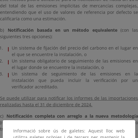
del total de las emisiones implícitas de mercancías complejas,
entendiendo que el uso de valores de referencia por defecto se
calificaría como una estimación.
b)
Notificación basada en un método equivalente
(con las
siguientes tres opciones):
Un sistema de fijación del precio del carbono en el lugar en
el que se encuentre la instalación, o
Un sistema obligatorio de seguimiento de las emisiones en
el lugar donde se encuentre la instalación, o
Un sistema de seguimiento de las emisiones en la
instalación que pueda incluir la verificación por un
verificador acreditado.
Se puede utilizar para notificar los informes de las importaciones
realizadas hasta el 31 de diciembre de 2024.
c)
Notificación completa con arreglo a la nueva metodología
(método de la UE): se puede utilizar a lo largo de todo el periodo
transitorio.
Informació sobre ús de galetes: Aquest lloc web
utilitza galetes pròpies i de tercers per mantenir la