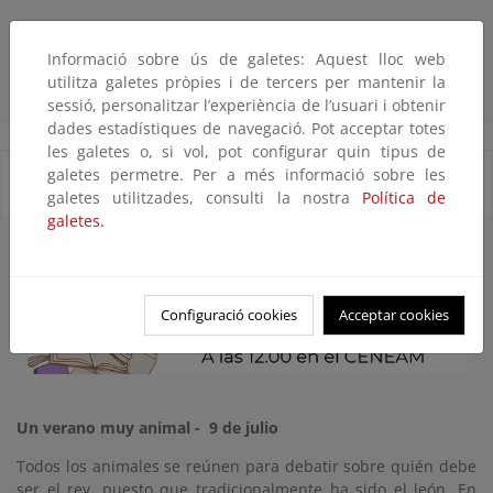
Más información
Informació sobre ús de galetes: Aquest lloc web
utilitza galetes pròpies i de tercers per mantenir la
sessió, personalitzar l’experiència de l’usuari i obtenir
dades estadístiques de navegació. Pot acceptar totes
les galetes o, si vol, pot configurar quin tipus de
galetes permetre. Per a més informació sobre les
Cuentacuentos
galetes utilitzades, consulti la nostra
Política de
galetes.
Configuració cookies
Acceptar cookies
Un verano muy animal -
9 de julio
Todos los animales se reúnen para debatir sobre quién debe
ser el rey, puesto que tradicionalmente ha sido el león. En