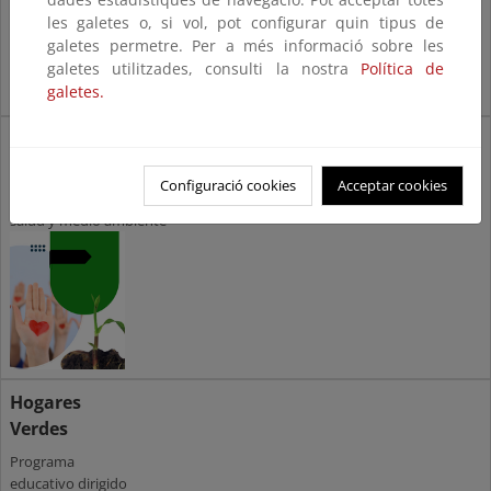
les galetes o, si vol, pot configurar quin tipus de
galetes permetre. Per a més informació sobre les
galetes utilitzades, consulti la nostra
Política de
galetes.
Salud y Medio
Ambiente
Configuració cookies
Acceptar cookies
Planes y estrategias sobre
salud y medio ambiente
Hogares
Verdes
P
rograma
educativo dirigido