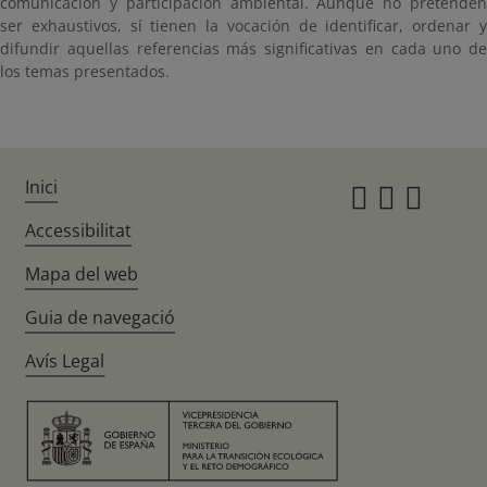
comunicación y participación ambiental. Aunque no pretenden
ser exhaustivos, sí tienen la vocación de identificar, ordenar y
difundir aquellas referencias más significativas en cada uno de
los temas presentados.
Inici
Instagr
Twitte
Fac
Accessibilitat
Mapa del web
Guia de navegació
Avís Legal