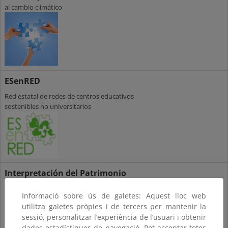
al cambio climático
ESenRED
Red estatal de redes de centros educativos
sostenibles no universitarios
Interpretación del Patrimonio
Disciplina de comunicación y de apoyo a la
Informació sobre ús de galetes: Aquest lloc web
gestión del Patrimonio.
utilitza galetes pròpies i de tercers per mantenir la
sessió, personalitzar l’experiència de l’usuari i obtenir
dades estadístiques de navegació. Pot acceptar totes