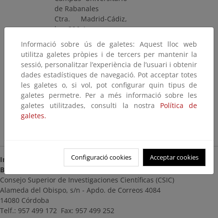
de Rabanales
Ctra. Madrid-Cádiz,
km. 396-A
14014 Córdoba
Informació sobre ús de galetes: Aquest lloc web
Telf.: 957 211 016
utilitza galetes pròpies i de tercers per mantenir la
Web
/
Facebook
/
sessió, personalitzar l’experiència de l’usuari i obtenir
Twitter
/
Pinterest
dades estadístiques de navegació. Pot acceptar totes
/
Issuu
/
Slideshare
les galetes o, si vol, pot configurar quin tipus de
biblioteca@uco.es
galetes permetre. Per a més informació sobre les
Acceso: Libre para
galetes utilitzades, consulti la nostra
Política de
consulta
galetes.
Centro RECIDA
Configuració cookies
Acceptar cookies
Instituto de Agricultura Sostenible (IAS)
Biblioteca
Consejo Superior de Investigaciones Científicas (CSIC)
Alameda del Obispo, s/n - Apdo. de Correos 4084
14080 Córdoba
Telf.: 957 499 172 Fax: 957 499 252