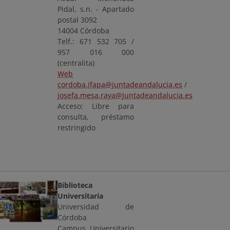
Pidal, s.n. - Apartado
postal 3092
14004 Córdoba
Telf.: 671 532 705 /
957 016 000
(centralita)
Web
cordoba.ifapa@juntadeandalucia.es
/
josefa.mesa.raya@juntadeandalucia.es
Acceso: Libre para
consulta, préstamo
restringido
Biblioteca
Universitaria
Universidad de
Córdoba
Campus Universitario