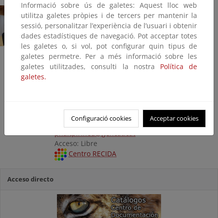
Informació sobre ús de galetes: Aquest lloc web
Parc Natural de l'Alt
utilitza galetes pròpies i de tercers per mantenir la
Pirineu
sessió, personalitzar l’experiència de l’usuari i obtenir
Departament d'Acció
dades estadístiques de navegació. Pot acceptar totes
Climàtica, Alimentació
les galetes o, si vol, pot configurar quin tipus de
i Agenda Rural
galetes permetre. Per a més informació sobre les
Generalitat de
galetes utilitzades, consulti la nostra
Política de
Catalunya
galetes.
Carrer de la Riba, 1
25595 Llavorsí / Lleida
Telf.: 973 622 335
Fax: 973 622 070
Configuració cookies
Acceptar cookies
Web
/
Facebook
/
Twitter
/
YouTube
/
Instagram
pnaltpirineu@gencat.cat
Acceso: Libre
Centro RECIDA
Acceso directo