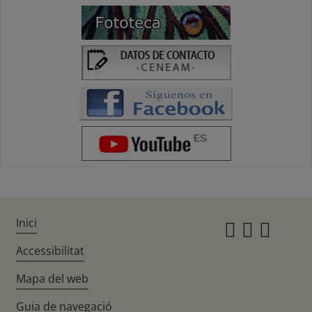
Inici
Instagr
Twitte
Fac
Accessibilitat
Mapa del web
Guia de navegació