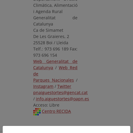
Climàtica, Alimentació
i Agenda Rural
Generalitat de
Catalunya
Ca de Simamet
De Les Graieres, 2
25528 Boi / Lleida
Telf.: 973 696 189 Fax:
973 696 154
Web Generalitat de
Catalunya
/
Web Red
de
Parques Nacionales
/
Instagram
/
Twitter
pnaiguestortes@gencat.cat
/
info.aiguestortes@oapn.es
Acceso: Libre
Centro RECIDA