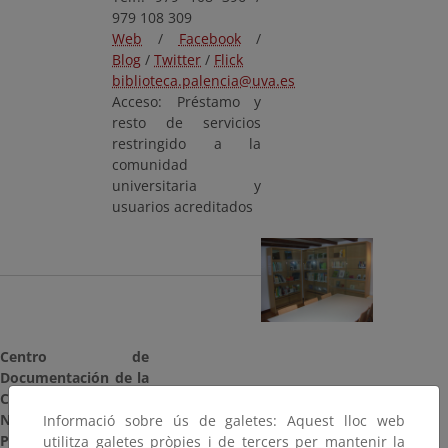
979 108 309
Web
/
Facebook
/
Blog
/
Twitter
/
Flick
biblioteca.palencia@uva.es
Acceso: Préstamo y
resto de servicios
restringido a la
comunidad
universitaria y
usuarios acreditados
Centro de
Documentación de la
Casa del Parque de la
Nava y Campos de
Informació sobre ús de galetes: Aquest lloc web
Palencia
utilitza galetes pròpies i de tercers per mantenir la