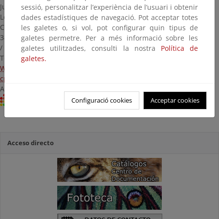
Junta de Castilla y
sessió, personalitzar l’experiència de l’usuari i obtenir
León
dades estadístiques de navegació. Pot acceptar totes
Calle Mayor, 17
les galetes o, si vol, pot configurar quin tipus de
34337 Fuente de Nava
galetes permetre. Per a més informació sobre les
/ Palencia
galetes utilitzades, consulti la nostra
Política de
Telf.: 979 139 801
galetes.
Web
cp.lanava@patrimonionatural.org
Acceso: Libre
Centro RECIDA
Configuració cookies
Acceptar cookies
Acceso directo