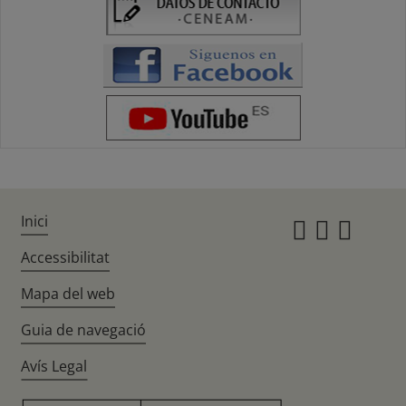
Inici
Instagr
Twitte
Fac
Accessibilitat
Mapa del web
Guia de navegació
Avís Legal