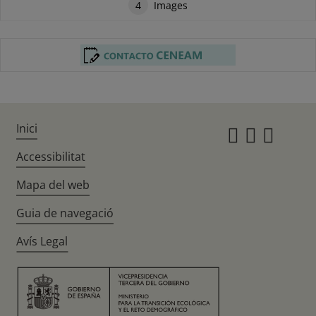
4
Images
Inici
Instagr
Twitte
Fac
Accessibilitat
Mapa del web
Guia de navegació
Avís Legal