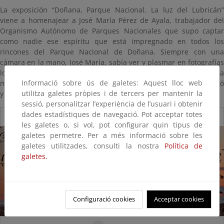
La exposición “Doñana, Parque Nacional. La luz del Lubricán”
viene a homenajear a José María Pérez de Ayala, trabajador del
Organismo Autónomo de Parques Nacionales que supo captar
como nadie ese espíritu que está impregnado en todos los
rincones del Parque Nacional de Doñana. Siempre con una
cámara en la mano, José María, sabía ver y plasmar en fotografías
lo que al resto se le escapa, el alma de Doñana. Esta pequeña
Informació sobre ús de galetes: Aquest lloc web
muestra viene a honrar y recordar a un Gran Hombre que conectó
utilitza galetes pròpies i de tercers per mantenir la
y quedó unido para siempre con un Gran Parque.
sessió, personalitzar l’experiència de l’usuari i obtenir
dades estadístiques de navegació. Pot acceptar totes
Doñana, Parque Nacional. La luz del Lubricán
les galetes o, si vol, pot configurar quin tipus de
galetes permetre. Per a més informació sobre les
galetes utilitzades, consulti la nostra
Política de
galetes.
Configuració cookies
Acceptar cookies