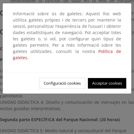
desenvuelve la función de Guía en la Red de Parques
Nacionales.
Capacitar a los/as alumnos/as para analizar y comprender
Informació sobre ús de galetes: Aquest lloc web
los principios teóricos de la Interpretación y la educación
utilitza galetes pròpies i de tercers per mantenir la
ambiental en la función de guía ambiental.
sessió, personalitzar l’experiència de l’usuari i obtenir
Formar en la aplicación de herramientas de interpretación y
dades estadístiques de navegació. Pot acceptar totes
educación ambiental.
les galetes o, si vol, pot configurar quin tipus de
galetes permetre. Per a més informació sobre les
CONTENIDOS:
galetes utilitzades, consulti la nostra
Política de
galetes.
Primera parte GENERICA: (50 horas)
UNIDAD DIDÁCTICA 1: Espacios naturales protegidos y Parques
Nacionales
Configuració cookies
Acceptar cookies
UNIDAD DIDÁCTICA 2: Uso Público en los Parques Nacionales
UNIDAD DIDÁCTICA 3 Educación ambiental e interpretación del
patrimonio
UNIDAD DIDÁCTICA 4: Diseño y comunicación de mensajes en las
visitas guiadas interpretativas.
Segunda parte ESPECÍFICA del Parque Nacional: (20 horas)
UNIDAD DIDÁCTICA 5: Medio natural y sociocultural del Parque