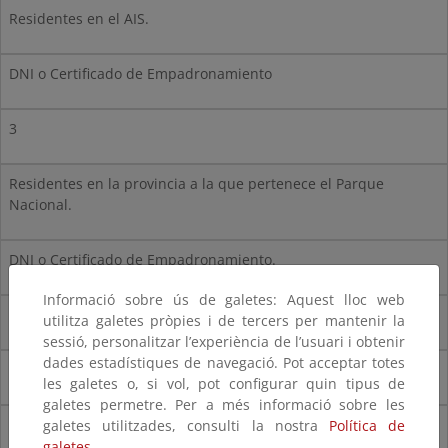
Residentes en el AIS.
DNI o Certificado de Empadronamiento
3
Residentes en la provincia a la que pertenece el Parque
Nacional.
DNI o Certificado de Empadronamiento.
Informació sobre ús de galetes: Aquest lloc web
2
utilitza galetes pròpies i de tercers per mantenir la
sessió, personalitzar l’experiència de l’usuari i obtenir
dades estadístiques de navegació. Pot acceptar totes
Residentes en las provincias limítrofes al Parque Nacional.
les galetes o, si vol, pot configurar quin tipus de
galetes permetre. Per a més informació sobre les
DNI o Certificado de Empadronamiento
galetes utilitzades, consulti la nostra
Política de
galetes.