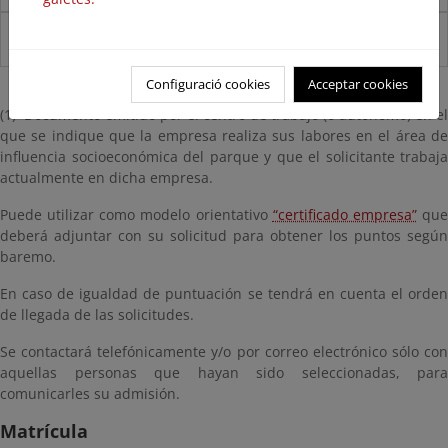
1
Configuració cookies
Acceptar cookies
(1) Documento emitido por el centro de trabajo (o autónomo) en el
que se indique que la empresa realiza sus labores en el área de
influencia socioeconómica del parque y que el solicitante trabaja
actualmente en dicha empresa.
Puede utilizar como modelo orientativo
“certificado empresa”
qu
deberá adjuntar con su solicitud para obtener los puntos según
baremo.
En caso de igualdad de puntuación se tendrá en cuenta el orden
de llegada de las solicitudes.
Se contactará telefónicamente y/o por correo electrónico sólo con
aquellas personas que hayan sido seleccionadas, para
comunicarles su admisión.
Matrícula