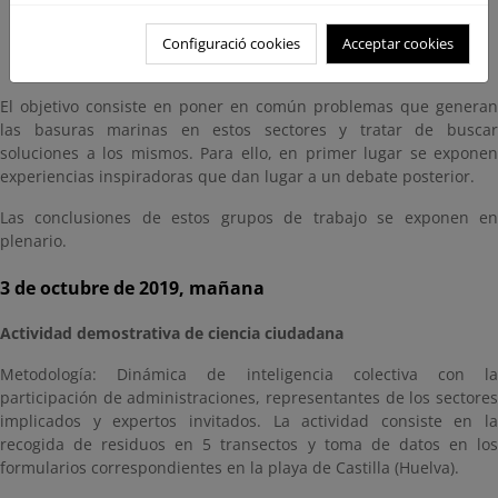
Turismo de naturaleza
Playas
Configuració cookies
Acceptar cookies
El objetivo consiste en poner en común problemas que generan
las basuras marinas en estos sectores y tratar de buscar
soluciones a los mismos. Para ello, en primer lugar se exponen
experiencias inspiradoras que dan lugar a un debate posterior.
Las conclusiones de estos grupos de trabajo se exponen en
plenario.
3 de octubre de 2019, mañana
Actividad demostrativa de ciencia ciudadana
Metodología: Dinámica de inteligencia colectiva con la
participación de administraciones, representantes de los sectores
implicados y expertos invitados. La actividad consiste en la
recogida de residuos en 5 transectos y toma de datos en los
formularios correspondientes en la playa de Castilla (Huelva).