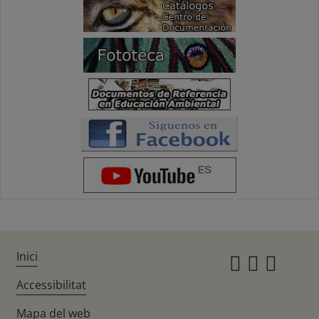
Inici
Instagr
Twitte
Fac
Accessibilitat
Mapa del web