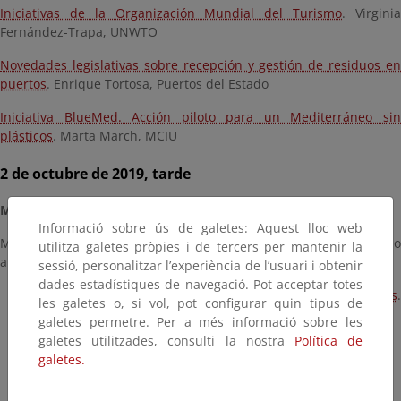
Iniciativas de la Organización Mundial del Turismo
. Virgini
Fernández-Trapa, UNWTO
Novedades legislativas sobre recepción y gestión de residuos en
puertos
. Enrique Tortosa, Puertos del Estado
Iniciativa BlueMed. Acción piloto para un Mediterráneo sin
plásticos
. Marta March, MCIU
2 de octubre de 2019, tarde
Mesas de trabajo
Informació sobre ús de galetes: Aquest lloc web
Metodología: Trabajo simultáneo en pequeños grupos de en torno
utilitza galetes pròpies i de tercers per mantenir la
a 10 personas que se reúnen en 6 mesas de trabajo temáticas:
sessió, personalitzar l’experiència de l’usuari i obtenir
dades estadístiques de navegació. Pot acceptar totes
Cruceros:
Asociación Internacional de Líneas de Cruceros
les galetes o, si vol, pot configurar quin tipus de
Alfredo Serrano, CLIA España
galetes permetre. Per a més informació sobre les
Náutica y pesca recreativa
galetes utilitzades, consulti la nostra
Política de
Buceo recreativo
galetes.
Hoteles y restauración