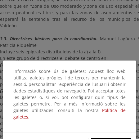
sobre que en “Zona de Uso moderado y zona de uso especial” el
acceso peatonal es libre, y para las zonas de asentamientos se
esperará la sentencia tras el recurso de los municipios de
Valdeón.
3.3. Directrices básicas para la coordinación.
Manuel Lagüera /
Patricia Riquelme
Incluye seis epígrafes distribuidas de la a) a la f).
En este grupo de directrices el debate se centró en:
(1) El epígrafe 3.3 a):
papel que el OAPN debe hacer en el ámbit
internacional como es el caso de parques nacionales colindantes;
Informació sobre ús de galetes: Aquest lloc web
la mayor coordinación entre administraciones requiere que este
utilitza galetes pròpies i de tercers per mantenir la
punto se desarrolle más.
sessió, personalitzar l’experiència de l’usuari i obtenir
(2) El epígrafe 3.3.c)
dades estadístiques de navegació. Pot acceptar totes
se consideró como urgente su desarrollo por
la necesidad de tratar las Actuaciones comunes de Red en el
les galetes o, si vol, pot configurar quin tipus de
conjunto de normas donde se habla de ellas. El Programa de
galetes permetre. Per a més informació sobre les
actuaciones comunes lo recoge la Ley 30 en su art 16, pero
galetes utilitzades, consulti la nostra
Política de
también en el art 19 y otros artículos por ejemplo cuando hablan
galetes.
de los convenios. También el RD del Consejo de la Red y el del
CCC. De los contenidos de estas normativas se deduce que este
Programa debe articularse en Planes Plurianuales y en los