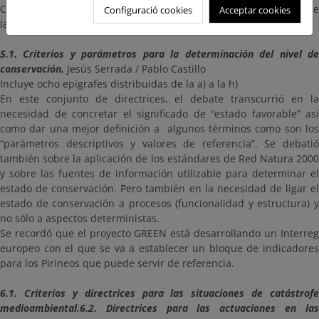
Convenios con las CCAA, lo deben informar el CCC y el Consejo de
Configuració cookies
Acceptar cookies
la Red. Es un trabajo que debe iniciar el OAPN.
5.1. Criterios y parámetros para la determinación del nivel de
conservación.
Jesús Serrada / Pablo Castillo
Incluye ocho epígrafes distribuidas de la a) a la h)
En este conjunto de directrices, el debate transcurrió en la
necesidad de concretar el significado de “estado favorable” así
como dar una mejor definición a algunos términos como son los
“parámetros descriptivos y valores de referencia”. Se debatió
también sobre la aplicación de los estándares de Red Natura 2000
y sobre las fuentes de información utilizable para determinar el
estado de conservación. Pero también en la necesidad de ligar el
estado de conservación a procesos (funcionalidad y estructura) y
no sólo a aspectos deterministas.
Se recordó que el proyecto GREEN está desarrollando un Interreg
europeo con el que se va a establecer un bloque de indicadores
para los Pirineos que puede servir de referencia.
6.1. Criterios y directrices para las situaciones de catástrofe
medioambiental.
6.2. Directrices para las actuaciones en las